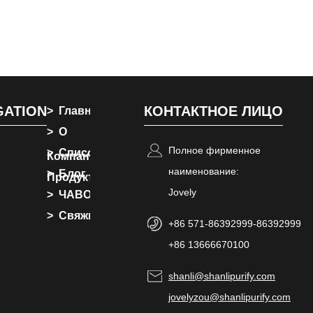
GATION
КОНТАКТНОЕ ЛИЦО
Главная
О
Полное фирменное
Список
Компании
наименование:
Блог
Продуктов
Jovely
ЧАВО
Свяжитесь
+86 571-86392999-86392999
С Нами
+86 13666670100
shanli@shanlipurify.com
jovelyzou@shanlipurify.com