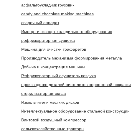
асфальтоукладчик грузовик
candy and chocolate making machines
сварочный аппарат
Импорт и экспорт холодильного оборудования
рефрижераторная сушилка
Машина для очистки трафаретов
Производитель механизма формирования металла
Добыча и концентрация машины
Рефрижераторный осушитель воздуха
производство деталей пистолетов порошковой покраски
стерилизатор автоклав
Измельчители жестких дисков
Интеллектуальное оборудование стальной конструкции
Винтовой воздушный компрессор
сельскохозяйственные тракторы