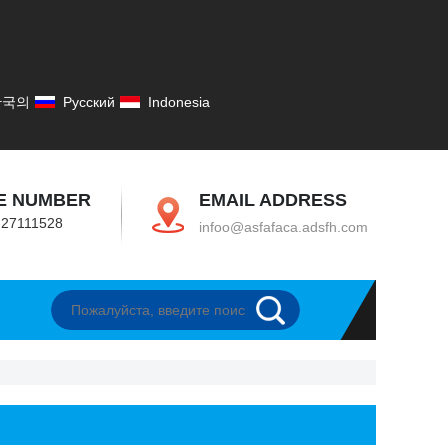
한국의
Русский
Indonesia
E NUMBER
EMAIL ADDRESS
-27111528
infoo@asfafaca.adsfh.com